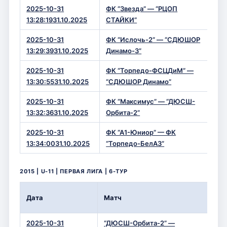
2025-10-31
ФК “Звезда” — “РЦОП
11 
13:28:1931.10.2025
СТАЙКИ”
2025-10-31
ФК “Ислочь-2” — “СДЮШОР
1 —
13:29:3931.10.2025
Динамо-3”
2025-10-31
ФК “Торпедо-ФСЦДиМ” —
7 —
13:30:5531.10.2025
“СДЮШОР Динамо”
2025-10-31
ФК “Максимус” — “ДЮСШ-
5 —
13:32:3631.10.2025
Орбита-2”
2025-10-31
ФК “А1-Юниор” — ФК
4 —
13:34:0031.10.2025
“Торпедо-БелАЗ”
2015 | U-11 | ПЕРВАЯ ЛИГА | 6-ТУР
Вр
Дата
Матч
Сч
2025-10-31
“ДЮСШ-Орбита-2” —