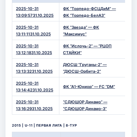
2025-10-31
ФК “Торпедо-ФСЦДиМ” —
6 —
13:09:5731.10.2025
ФК “Торпедо-БелАЗ”
2025-10-31
ФК “Звезда” — ФК
10 
13:11:1131.10.2025
“Максимус”
2025-10-31
ФК “Ислочь-2” — “РЦОП
5 —
13:12:1831.10.2025
СТАЙКИ”
2025-10-31
ДЮСШ “Груганы-2” —
5 —
13:13:3231.10.2025
“ДЮСШ-Орбита-2”
2025-10-31
ФК “А1-Юниор” — FC “DM”
10 
13:14:4231.10.2025
2025-10-31
“СДЮШОР Динамо” —
7 —
13:16:2931.10.2025
“СДЮШОР Динамо-3”
2015 | U-11 | ПЕРВАЯ ЛИГА | 8-ТУР