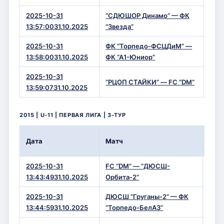
2025-10-31
“СДЮШОР Динамо” — ФК
6 —
13:57:0031.10.2025
“Звезда”
2025-10-31
ФК “Торпедо-ФСЦДиМ” —
4 —
13:58:0031.10.2025
ФК “А1-Юниор”
2025-10-31
“РЦОП СТАЙКИ” — FC “DM”
2 —
13:59:0731.10.2025
2015 | U-11 | ПЕРВАЯ ЛИГА | 3-ТУР
Вре
Дата
Матч
Сче
2025-10-31
FC “DM” — “ДЮСШ-
0 — 
13:43:4931.10.2025
Орбита-2”
2025-10-31
ДЮСШ “Груганы-2” — ФК
1 — 
13:44:5931.10.2025
“Торпедо-БелАЗ”