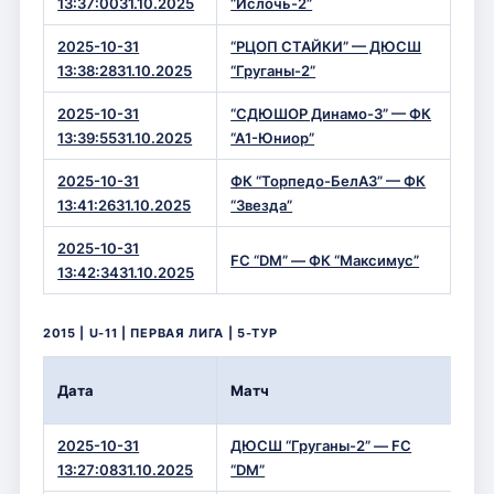
13:37:0031.10.2025
“Ислочь-2”
2025-10-31
“РЦОП СТАЙКИ” — ДЮСШ
4 — 
13:38:2831.10.2025
“Груганы-2”
2025-10-31
“СДЮШОР Динамо-3” — ФК
2 —
13:39:5531.10.2025
“А1-Юниор”
2025-10-31
ФК “Торпедо-БелАЗ” — ФК
6 —
13:41:2631.10.2025
“Звезда”
2025-10-31
FC “DM” — ФК “Максимус”
1 — 
13:42:3431.10.2025
2015 | U-11 | ПЕРВАЯ ЛИГА | 5-ТУР
Вре
Дата
Матч
Сче
2025-10-31
ДЮСШ “Груганы-2” — FC
1 —
13:27:0831.10.2025
“DM”