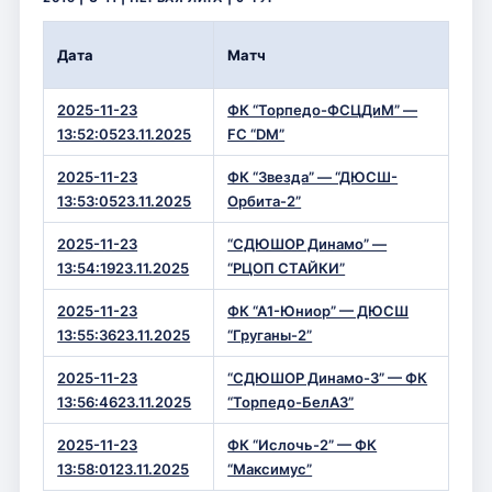
Вре
Дата
Матч
Сче
2025-11-23
ФК “Торпедо-ФСЦДиМ” —
4 —
13:52:0523.11.2025
FC “DM”
2025-11-23
ФК “Звезда” — “ДЮСШ-
7 —
13:53:0523.11.2025
Орбита-2”
2025-11-23
“СДЮШОР Динамо” —
5 — 
13:54:1923.11.2025
“РЦОП СТАЙКИ”
2025-11-23
ФК “А1-Юниор” — ДЮСШ
13 
13:55:3623.11.2025
“Груганы-2”
2025-11-23
“СДЮШОР Динамо-3” — ФК
1 — 
13:56:4623.11.2025
“Торпедо-БелАЗ”
2025-11-23
ФК “Ислочь-2” — ФК
1 — 
13:58:0123.11.2025
“Максимус”