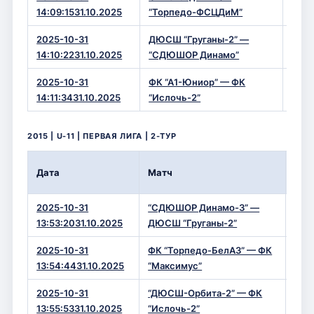
10 —
14:09:1531.10.2025
“Торпедо-ФСЦДиМ”
2025-10-31
ДЮСШ “Груганы-2” —
1 — 
14:10:2231.10.2025
“СДЮШОР Динамо”
2025-10-31
ФК “А1-Юниор” — ФК
5 — 
14:11:3431.10.2025
“Ислочь-2”
2015 | U-11 | ПЕРВАЯ ЛИГА | 2-ТУР
Вре
Дата
Матч
Сче
2025-10-31
“СДЮШОР Динамо-3” —
5 —
13:53:2031.10.2025
ДЮСШ “Груганы-2”
2025-10-31
ФК “Торпедо-БелАЗ” — ФК
4 —
13:54:4431.10.2025
“Максимус”
2025-10-31
“ДЮСШ-Орбита-2” — ФК
3 —
13:55:5331.10.2025
“Ислочь-2”