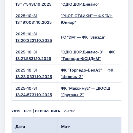
1 —
13:17:5431.10.2025
“СДЮШОР Динамо”
2025-10-31
“РЦОП СТАЙКИ” — ФК “А1-
2 —
13:19:0031.10.2025
Юниор”
2025-10-31
FC “DM” — ФК “Звезда”
7 —
13:20:3231.10.2025
2025-10-31
“СДЮШОР Динамо-3” — ФК
1 —
13:21:5831.10.2025
“Торпедо-ФСЦДиМ”
2025-10-31
ФК “Торпедо-БелАЗ” — ФК
9 —
13:23:0331.10.2025
“Ислочь-2”
2025-10-31
ФК “Максимус” — ДЮСШ
10 
13:24:5731.10.2025
“Груганы-2”
2015 | U-11 | ПЕРВАЯ ЛИГА | 7-ТУР
Вр
Дата
Матч
Сч