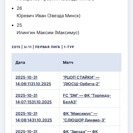
26
Юревич Иван (Звезда Минск)
25
Илингин Максим (Максимус)
2015 | U-11 | ПЕРВАЯ ЛИГА | 1-ТУР
Вре
Дата
Матч
Сче
2025-10-31
“РЦОП СТАЙКИ” —
1 — 
14:06:1131.10.2025
“ДЮСШ-Орбита-2”
2025-10-31
FC “DM” — ФК “Торпедо-
3 — 
14:07:1531.10.2025
БелАЗ”
2025-10-31
ФК “Максимус” —
6 — 
14:08:1431.10.2025
“СДЮШОР Динамо-3”
2025-10-31
ФК “Звезда” — ФК