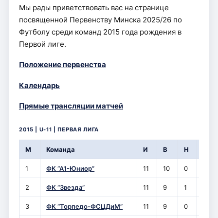
Мы рады приветствовать вас на странице
посвященной Первенству Минска 2025/26 по
Футболу среди команд 2015 года рождения в
Первой лиге.
Положение первенства
Календарь
Прямые трансляции матчей
2015 | U-11 | ПЕРВАЯ ЛИГА
М
Команда
И
В
Н
П
1
ФК “А1-Юниор”
11
10
0
1
2
ФК “Звезда”
11
9
1
1
3
ФК “Торпедо-ФСЦДиМ”
11
9
0
2