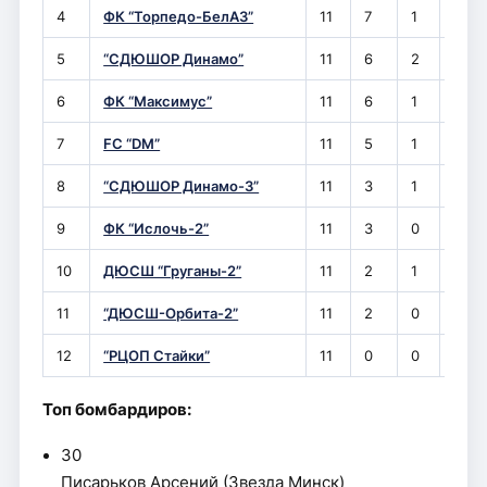
4
ФК “Торпедо-БелАЗ”
11
7
1
3
5
“СДЮШОР Динамо”
11
6
2
3
6
ФК “Максимус”
11
6
1
4
7
FC “DM”
11
5
1
5
8
“СДЮШОР Динамо-3”
11
3
1
7
9
ФК “Ислочь-2”
11
3
0
8
10
ДЮСШ “Груганы-2”
11
2
1
8
11
“ДЮСШ-Орбита-2”
11
2
0
9
12
“РЦОП Стайки”
11
0
0
11
Топ бомбардиров:
30
Писарьков Арсений (Звезда Минск)