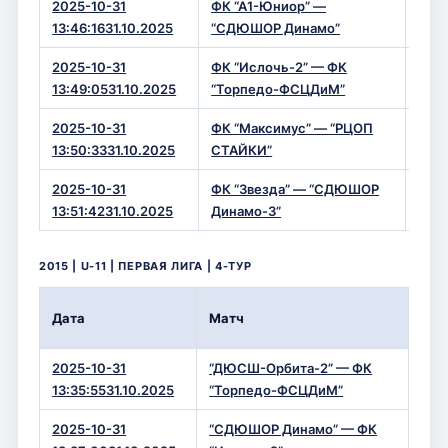
2025-10-31
ФК “А1-Юниор” —
5 — 
13:46:1631.10.2025
“СДЮШОР Динамо”
2025-10-31
ФК “Ислочь-2” — ФК
0 — 
13:49:0531.10.2025
“Торпедо-ФСЦДиМ”
2025-10-31
ФК “Максимус” — “РЦОП
8 — 
13:50:3331.10.2025
СТАЙКИ”
2025-10-31
ФК “Звезда” — “СДЮШОР
14 —
13:51:4231.10.2025
Динамо-3”
2015 | U-11 | ПЕРВАЯ ЛИГА | 4-ТУР
Вре
Дата
Матч
Сче
2025-10-31
“ДЮСШ-Орбита-2” — ФК
0 —
13:35:5531.10.2025
“Торпедо-ФСЦДиМ”
2025-10-31
“СДЮШОР Динамо” — ФК
7 —