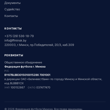
Документы
Судейство
Контакты
КОНТАКТЫ
+375 (29) 536-18-79
info@ffminsk.by
220003, г.Минск, пр.Победителей, 20/3, каб.309
РЕКВИЗИТЫ
Общественное объединение
Федерация футбола г. Минска
Р/С
BY67BLBB3015010015286 7001001
в дирекции ОАО «Белинвестбанк» по городу Минску и Минской области,
код BLBBBY2X
100152867
037477470
УНП
ОКПО
©
2026
Федерация футбола Минска. Все права защищены.