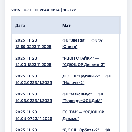
2015 | U-11 | ПЕРВАЯ ЛИГА | 10-ТУР
Вре
Дата
Матч
Сче
2025-11-23
ФК “Звезда” — ФК “А1-
10 —
13:59:0223.11.2025
Юниор”
2025-11-23
“РЦОП СТАЙКИ” —
0 — 
14:00:1823.11.2025
“СДЮШОР Динамо-3”
2025-11-23
ДЮСШ “Груганы-2” — ФК
4 — 
14:02:0223.11.2025
“Ислочь-2”
2025-11-23
ФК “Максимус” — ФК
1 — 
14:03:0223.11.2025
“Торпедо-ФСЦДиМ”
2025-11-23
FC “DM” — “СДЮШОР
4 — 
14:04:0723.11.2025
Динамо”
2025-11-23
“ДЮСШ-Орбита-2” — ФК