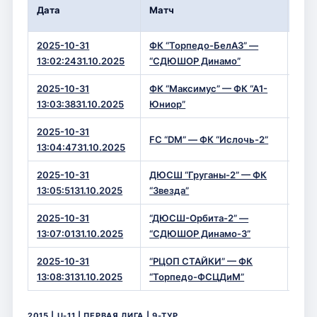
Вре
Дата
Матч
Сче
2025-10-31
ФК “Торпедо-БелАЗ” —
1 — 
13:02:2431.10.2025
“СДЮШОР Динамо”
2025-10-31
ФК “Максимус” — ФК “А1-
0 — 
13:03:3831.10.2025
Юниор”
2025-10-31
FC “DM” — ФК “Ислочь-2”
4 — 
13:04:4731.10.2025
2025-10-31
ДЮСШ “Груганы-2” — ФК
4 — 
13:05:5131.10.2025
“Звезда”
2025-10-31
“ДЮСШ-Орбита-2” —
1 — 
13:07:0131.10.2025
“СДЮШОР Динамо-3”
2025-10-31
“РЦОП СТАЙКИ” — ФК
2 — 
13:08:3131.10.2025
“Торпедо-ФСЦДиМ”
2015 | U-11 | ПЕРВАЯ ЛИГА | 9-ТУР