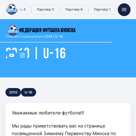
Партнёр 4
Партнёр 5
Партнёр 6
Партнёр 1
Партнёр 
ФЕДЕРАЦИЯ ФУТБОЛА МИНСКА
Главная
/
Соревнования
/
2010 | U-16
2010 | U-16
О федерации
СПОНСОРЫ
Партнёр 1
Партнёр 2
Партнёр 3
Новости
Партнёр 4
Партнёр 5
Партнёр 6
Документы
2010
U-16
Судейство
Уважаемые любители футбола!!!
Мы рады приветствовать вас на странице
Контакты
посвященной Зимнему Первенству Минска по