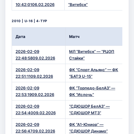
0 
10:42:0106.02.2026
“Витебск”
2010 | U-16 | 4-ТУР
Вр
Дата
Матч
Сч
2026-02-09
МЛ “Витебск” — “РЦОП
1 —
22:48:5809.02.2026
Стайки”
2026-02-09
ФК “Спорт Альянс” — ФК
1 —
22:51:1109.02.2026
“БАТЭ U-15”
2026-02-09
ФК “Торпедо-БелАЗ” —
2 —
22:53:1909.02.2026
ФК “Ислочь”
2026-02-09
“СДЮШОР БелАЗ” —
4 
22:54:4009.02.2026
“СДЮШОР МТЗ”
2026-02-09
ФК “А1-Юниор” —
1 —
22:56:4709.02.2026
“СДЮШОР Динамо”