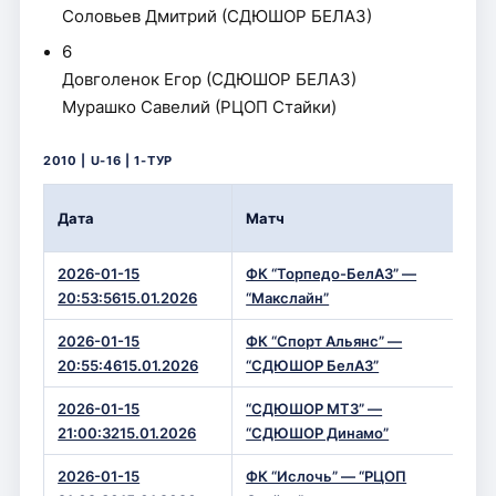
Соловьев Дмитрий (СДЮШОР БЕЛАЗ)
6
Довголенок Егор (СДЮШОР БЕЛАЗ)
Мурашко Савелий (РЦОП Стайки)
2010 | U-16 | 1-ТУР
Вр
Дата
Матч
Сч
2026-01-15
ФК “Торпедо-БелАЗ” —
0 
20:53:5615.01.2026
“Макслайн”
2026-01-15
ФК “Спорт Альянс” —
0 
20:55:4615.01.2026
“СДЮШОР БелАЗ”
2026-01-15
“СДЮШОР МТЗ” —
2 —
21:00:3215.01.2026
“СДЮШОР Динамо”
2026-01-15
ФК “Ислочь” — “РЦОП
1 —