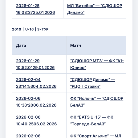
2026-01-25
МЛ “Витебск” — “СДЮШОР
2 
16:03:3725.01.2026
Динамо”
2010 | U-16 | 3-ТУР
Вр
Дата
Матч
Сч
2026-01-29
“СДЮШОР МТЗ” — ФК “А1-
1 —
10:52:0129.01.2026
Юниор”
2026-02-04
“СДЮШОР Динамо” —
0 
23:14:5304.02.2026
“РЦОП Стайки”
2026-02-06
ФК “Ислочь” — “СДЮШОР
1 —
10:38:2006.02.2026
БелАЗ”
2026-02-06
ФК “БАТЭ U-15” — ФК
0 
10:40:2506.02.2026
“Торпедо-БелАЗ”
2026-02-06
ФК “Спорт Альянс” — МЛ