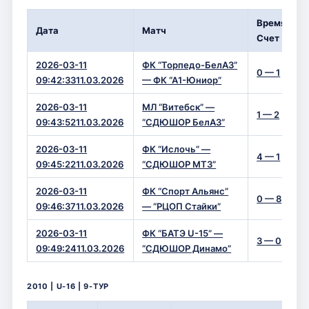
Время/
Дата
Матч
Счет
2026-03-11
ФК “Торпедо-БелАЗ”
0 — 1
09:42:3311.03.2026
— ФК “А1-Юниор”
2026-03-11
МЛ “Витебск” —
1 — 2
09:43:5211.03.2026
“СДЮШОР БелАЗ”
2026-03-11
ФК “Ислочь” —
4 — 1
09:45:2211.03.2026
“СДЮШОР МТЗ”
2026-03-11
ФК “Спорт Альянс”
0 — 8
09:46:3711.03.2026
— “РЦОП Стайки”
2026-03-11
ФК “БАТЭ U-15” —
3 — 0
09:49:2411.03.2026
“СДЮШОР Динамо”
2010 | U-16 | 9-ТУР