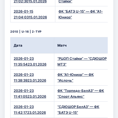
21:02:3015.01.2026
Стайки”
2026-01-15
ФК “БАТЭ U-15” — ФК “А1-
0 
21:04:0315.01.2026
Юниор”
2010 | U-16 | 2-ТУР
Вр
Дата
Матч
Сч
2026-01-23
“РЦОП Стайки” — “СДЮШОР
13
11:35:5423.01.2026
МТЗ”
2026-01-23
ФК “А1-Юниор” — ФК
1 
11:38:3923.01.2026
“Ислочь”
2026-01-23
ФК “Торпедо-БелАЗ” — ФК
3 
11:41:0523.01.2026
“Спорт Альянс”
2026-01-23
“СДЮШОР БелАЗ” — ФК
3 
11:42:1723.01.2026
“БАТЭ U-15”