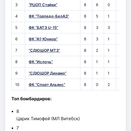
3
“РЦОП Стайки”
8
6
0
2
4
ФК “Торпедо-БелАЗ”
8
5
1
2
5
ФК “БАТЭ U-15”
8
3
3
2
6
ФК “А1-Юниор”
8
3
1
4
7
“СДЮШОР МТЗ”
8
2
1
5
8
ФК “Ислочь”
8
1
1
6
9
“СДЮШОР Динамо”
8
1
1
6
10
ФК “Спорт Альянс”
8
0
2
6
Топ бомбардиров:
8
Царик Тимофей (МЛ Витебск)
7