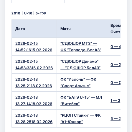
2010 | U-16 | 5-ТУР
Время/
Дата
Матч
Счет
2026-02-15
“СДЮШОР МТЗ” —
0 — 4
14:52:1615.02.2026
ФК “Торпедо-БелАЗ”
2026-02-15
“СДЮШОР Динамо”
0 — 3
14:53:3315.02.2026
— “СДЮШОР БелАЗ”
2026-02-18
ФК “Ислочь” — ФК
0 — 0
13:25:2118.02.2026
“Спорт Альянс”
2026-02-18
ФК “БАТЭ U-15” — МЛ
1 — 3
13:27:1418.02.2026
“Витебск”
2026-02-18
“РЦОП Стайки” — ФК
5 — 2
13:28:2518.02.2026
“А1-Юниор”