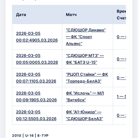
Время/
Дата
Матч
Счет
“СДЮШОР Динамо”
2026-03-05
— ФК “Спорт
0 — 0
00:02:4905.03.2026
Альянс”
2026-03-05
“СДЮШОР МТЗ” —
0 — 0
00:05:0005.03.2026
ФК “БАТЭ U-15”
2026-03-05
“РЦОП Стайки” — ФК
0 — 1
00:07:1105.03.2026
“Торпедо-БелАЗ”
2026-03-05
ФК “Ислочь” — МЛ
1 — 5
00:09:1905.03.2026
“Витебск”
2026-03-05
ФК “А1-Юниор” —
0 — 2
00:12:5505.03.2026
“СДЮШОР БелАЗ”
2010 | U-16 | 8-ТУР