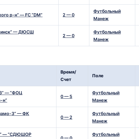
Футбольный
ого р-н” — FC “DM”
2 — 0
Манеж
Минск” — ДЮСШ
Футбольный
2 — 0
Манеж
Время/
Поле
Счет
” — “ФОЦ
Футбольный
0 — 5
-н”
Манеж
амо-3” — ФК
Футбольный
0 — 2
Манеж
р” — “СДЮШОР
Футбольный
0 — 0
Манеж