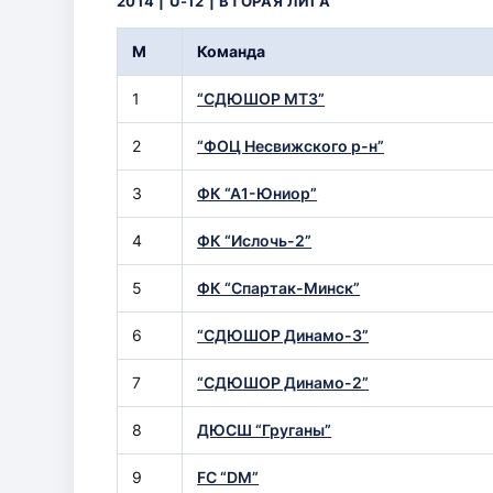
М
Команда
1
“СДЮШОР МТЗ”
2
“ФОЦ Несвижского р-н”
3
ФК “А1-Юниор”
4
ФК “Ислочь-2”
5
ФК “Спартак-Минск”
6
“СДЮШОР Динамо-3”
7
“СДЮШОР Динамо-2”
8
ДЮСШ “Груганы”
9
FC “DM”