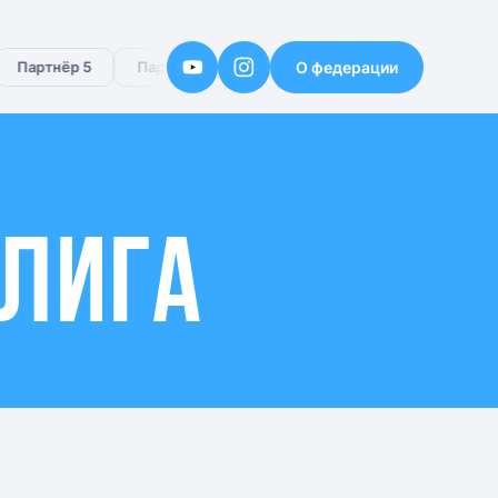
О федерации
артнёр 5
Партнёр 6
 ЛИГА