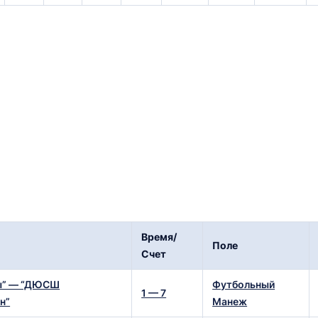
Время/
Поле
Счет
ы” — “ДЮСШ
Футбольный
1 — 7
н”
Манеж