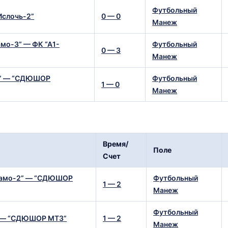
Футбольный
Ислочь-2”
0 — 0
Манеж
о-3” — ФК “А1-
Футбольный
0 — 3
Манеж
” — “СДЮШОР
Футбольный
1 — 0
Манеж
Время/
Поле
Счет
амо-2” — “СДЮШОР
Футбольный
1 — 2
Манеж
Футбольный
” — “СДЮШОР МТЗ”
1 — 2
Манеж