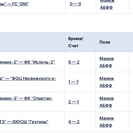
ы” — FC “DM”
0 — 0
АБФФ
Время/
Поле
Счет
Манеж
амо-2” — ФК “Ислочь-2”
0 — 2
АБФФ
р” — “ФОЦ Несвижского р-
Манеж
1 — 7
АБФФ
амо-3” — ФК “Спартак-
Манеж
2 — 1
АБФФ
Манеж
З” — ДЮСШ “Груганы”
4 — 2
АБФФ