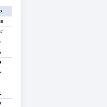
О
18
17
11
9
8
7
6
6
5