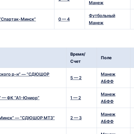
Футбольный
 “Спартак-Минск”
0 — 4
Манеж
Время/
Поле
Счет
ского р-н” — “СДЮШОР
Манеж
5 — 2
АБФФ
Манеж
” — ФК “А1-Юниор”
1 — 2
АБФФ
Манеж
-Минск” — “СДЮШОР МТЗ”
2 — 3
АБФФ
Манеж