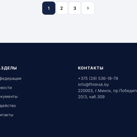
1
2
3
АЗДЕЛЫ
КОНТАКТЫ
федерации
+375 (29) 536-18-79
info@ffminsk.by
вости
220003, г.Минск, пр.Победит
окументы
20/3, каб.309
действо
нтакты