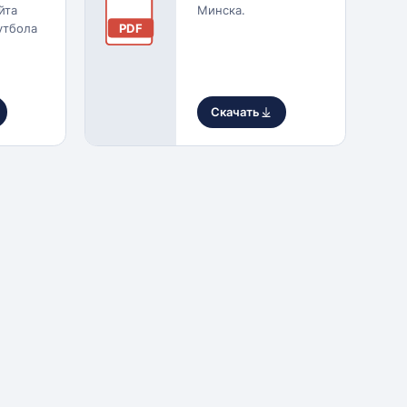
йта
Минска.
утбола
PDF
Скачать