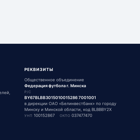
РЕКВИЗИТЫ
Общественное объединение
Федерация футбола г. Минска
елей,
Р/С
BY67BLBB3015010015286 7001001
в дирекции ОАО «Белинвестбанк» по городу
Минску и Минской области, код BLBBBY2X
100152867
037477470
УНП
ОКПО