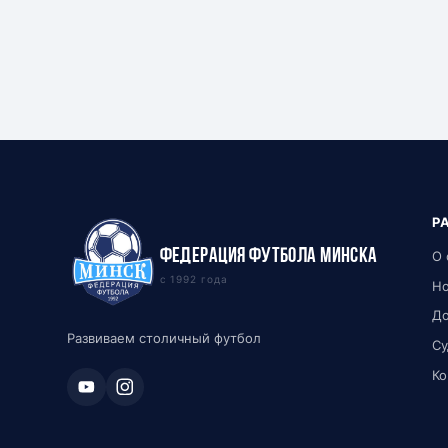
Р
Федерация футбола Минска
О 
с 1992 года
Но
Д
Развиваем столичный футбол
Су
Ко