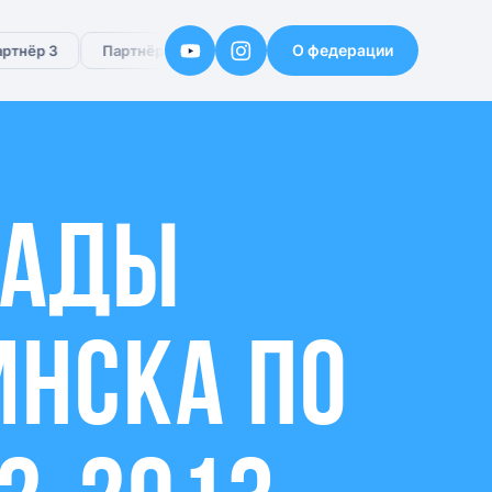
О федерации
тнёр 3
Партнёр 4
Партнёр 5
Партнёр 6
иады
инска по