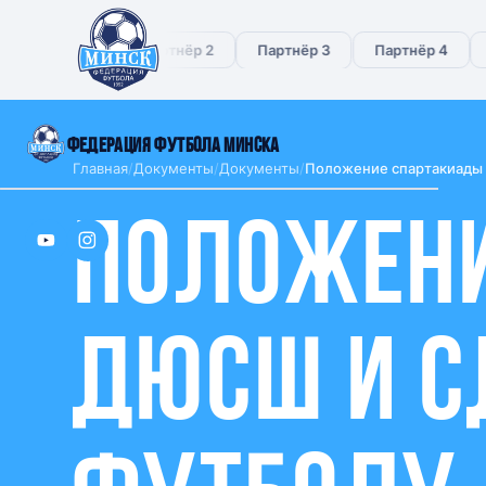
Партнёр 1
Партнёр 2
Партнёр 3
Партнёр 4
ФЕДЕРАЦИЯ ФУТБОЛА МИНСКА
Главная
/
Документы
/
Документы
/
Положение спартакиады 
Положени
О федерации
СПОНСОРЫ
Партнёр 1
Партнёр 2
Партнёр 3
Новости
ДЮСШ и С
Партнёр 4
Партнёр 5
Партнёр 6
Документы
Судейство