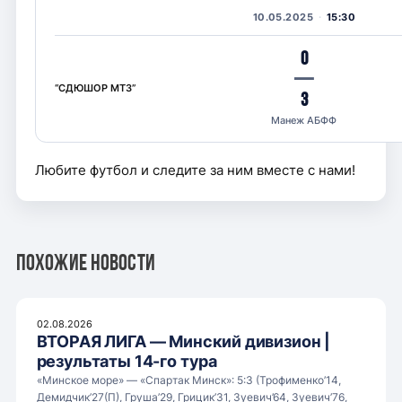
10.05.2025
15:30
0
—
“СДЮШОР МТЗ”
3
Манеж АБФФ
Любите футбол и следите за ним вместе с нами!
Похожие новости
02.08.2026
ВТОРАЯ ЛИГА — Минский дивизион |
результаты 14-го тура
«Минское море» — «Спартак Минск»: 5:3 (Трофименко’14,
Демидчик’27(П), Груша’29, Грицик’31, Зуевич’64, Зуевич’76,