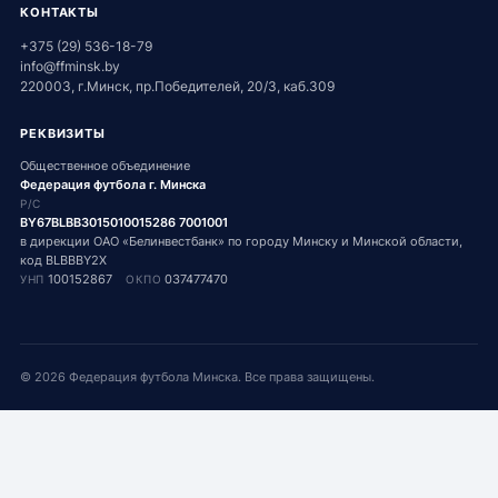
КОНТАКТЫ
+375 (29) 536-18-79
info@ffminsk.by
220003, г.Минск, пр.Победителей, 20/3, каб.309
РЕКВИЗИТЫ
Общественное объединение
Федерация футбола г. Минска
Р/С
BY67BLBB3015010015286 7001001
в дирекции ОАО «Белинвестбанк» по городу Минску и Минской области,
код BLBBBY2X
100152867
037477470
УНП
ОКПО
©
2026
Федерация футбола Минска. Все права защищены.