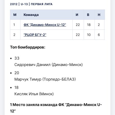
2012 | U-13 | ПЕРВАЯ ЛИГА
М
Команда
И
В
Н
П
1
ФК “Динамо-Минск U-12”
22
18
2
2
2
“РЦОР БГУ-2”
22
10
6
6
Топ бомбардиров:
33
Сидоревич Даниил (Динамо-Минск)
20
Марчук Тимур (Торпедо-БЕЛАЗ)
18
Кисляк Илья (Минск)
1 Место заняла команда ФК “Динамо-Минск U-
12”