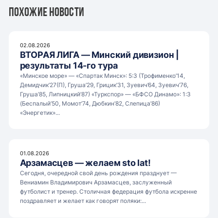
Похожие новости
02.08.2026
ВТОРАЯ ЛИГА — Минский дивизион |
результаты 14-го тура
«Минское море» — «Спартак Минск»: 5:3 (Трофименко’14,
Демидчик’27(П), Груша’29, Грицик’31, Зуевич’64, Зуевич’76,
Груша’85, Липницкий’87) «Туркспор» — «БФСО Динамо»: 1:3
(Беспалый’50, Момот’74, Дюбкин’82, Слепица’86)
«Энергетик»...
01.08.2026
Арзамасцев — желаем sto lat!
Сегодня, очередной свой день рождения празднует —
Вениамин Владимирович Арзамасцев, заслуженный
футболист и тренер. Столичная федерация футбола искренне
поздравляет и желает как говорят поляки:...