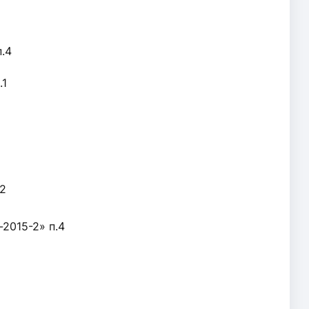
.4
.1
.2
2015-2» п.4