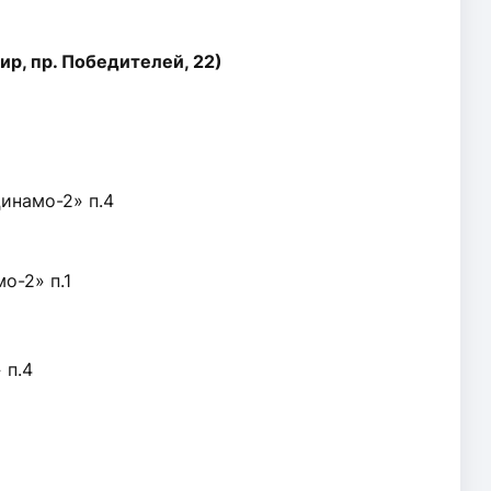
ир, пр. Победителей, 22)
намо-2» п.4
о-2» п.1
 п.4