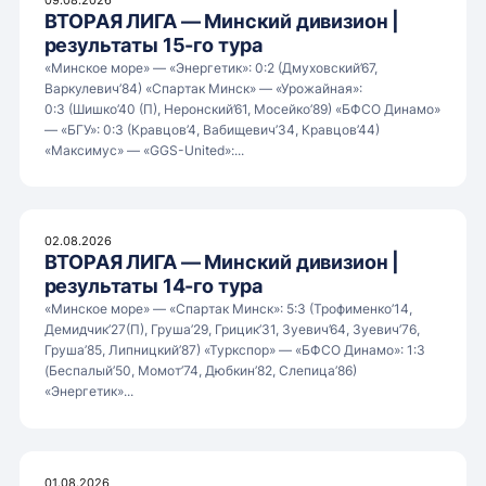
ВТОРАЯ ЛИГА — Минский дивизион |
результаты 15-го тура
«Минское море» — «Энергетик»: 0:2 (Дмуховский’67,
Варкулевич’84) «Спартак Минск» — «Урожайная»:
0:3 (Шишко’40 (П), Неронский’61, Мосейко’89) «БФСО Динамо»
— «БГУ»: 0:3 (Кравцов’4, Вабищевич’34, Кравцов’44)
«Максимус» — «GGS-United»:...
02.08.2026
ВТОРАЯ ЛИГА — Минский дивизион |
результаты 14-го тура
«Минское море» — «Спартак Минск»: 5:3 (Трофименко’14,
Демидчик’27(П), Груша’29, Грицик’31, Зуевич’64, Зуевич’76,
Груша’85, Липницкий’87) «Туркспор» — «БФСО Динамо»: 1:3
(Беспалый’50, Момот’74, Дюбкин’82, Слепица’86)
«Энергетик»...
01.08.2026