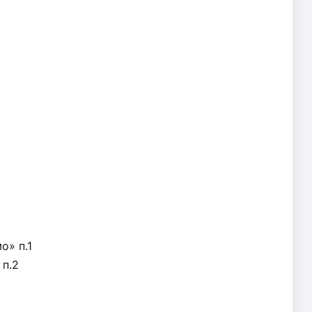
» п.1
 п.2