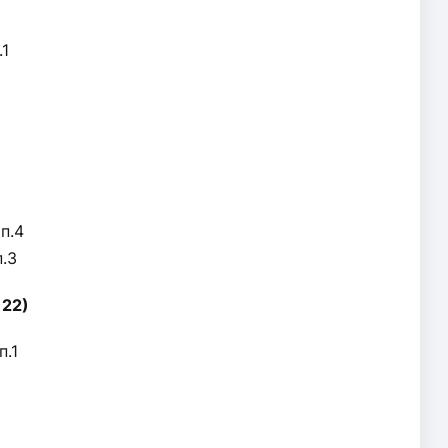
.1
п.4
.3
 22)
п.1