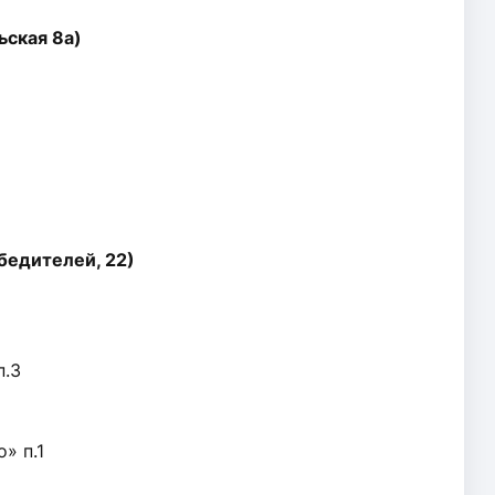
ьская 8а)
бедителей, 22)
п.3
» п.1