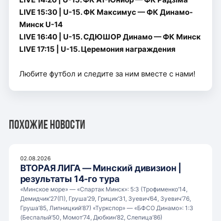
LIVE 15:30 | U-15. ФК Максимус — ФК Динамо-
Минск U-14
LIVE 16:40 | U-15. СДЮШОР Динамо — ФК Минск
LIVE 17:15 | U-15. Церемония награждения
Любите футбол и следите за ним вместе с нами!
Похожие новости
02.08.2026
ВТОРАЯ ЛИГА — Минский дивизион |
результаты 14-го тура
«Минское море» — «Спартак Минск»: 5:3 (Трофименко’14,
Демидчик’27(П), Груша’29, Грицик’31, Зуевич’64, Зуевич’76,
Груша’85, Липницкий’87) «Туркспор» — «БФСО Динамо»: 1:3
(Беспалый’50, Момот’74, Дюбкин’82, Слепица’86)