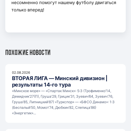
несомненно помогут нашему футболу двигаться
только вперед!
Похожие новости
02.08.2026
ВТОРАЯ ЛИГА — Минский дивизион |
результаты 14-го тура
«Минское море» — «Спартак Минск»: 5:3 (Трофименко’14,
Демидчик’27(П), Груша’29, Грицик’31, Зуевич’64, Зуевич’76,
Груша’85, Липницкий’87) «Туркспор» — «БФСО Динамо»: 1:3
(Беспалый’50, Момот’74, Дюбкин’82, Слепица’86)
«Энергетик»...