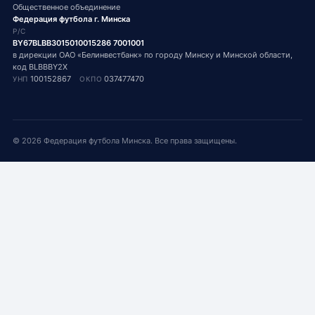
Общественное объединение
Федерация футбола г. Минска
Р/С
BY67BLBB3015010015286 7001001
в дирекции ОАО «Белинвестбанк» по городу Минску и Минской области,
код BLBBBY2X
100152867
037477470
УНП
ОКПО
©
2026
Федерация футбола Минска. Все права защищены.