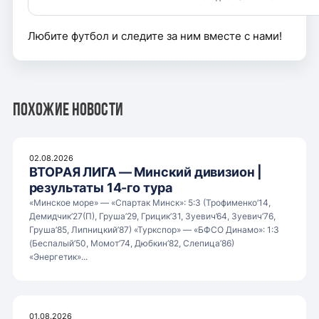
Любите футбол и следите за ним вместе с нами!
Похожие новости
02.08.2026
ВТОРАЯ ЛИГА — Минский дивизион |
результаты 14-го тура
«Минское море» — «Спартак Минск»: 5:3 (Трофименко’14,
Демидчик’27(П), Груша’29, Грицик’31, Зуевич’64, Зуевич’76,
Груша’85, Липницкий’87) «Туркспор» — «БФСО Динамо»: 1:3
(Беспалый’50, Момот’74, Дюбкин’82, Слепица’86)
«Энергетик»...
01.08.2026