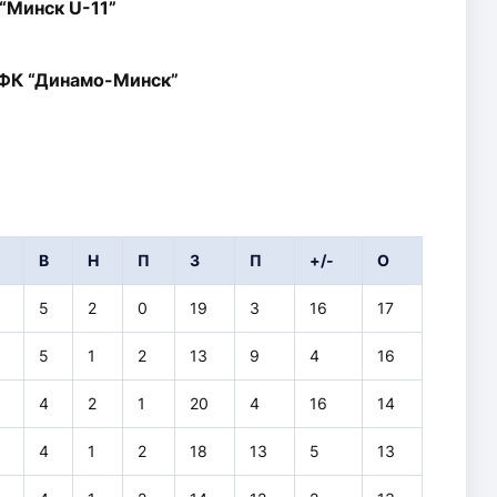
“Минск U-11”
ФК “Динамо-Минск”
И
В
Н
П
З
П
+/-
О
5
2
0
19
3
16
17
5
1
2
13
9
4
16
4
2
1
20
4
16
14
4
1
2
18
13
5
13