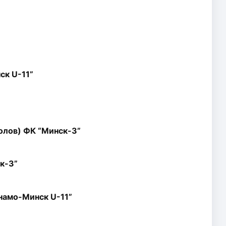
ск U-11”
олов) ФК “Минск-3”
к-3”
намо-Минск U-11”