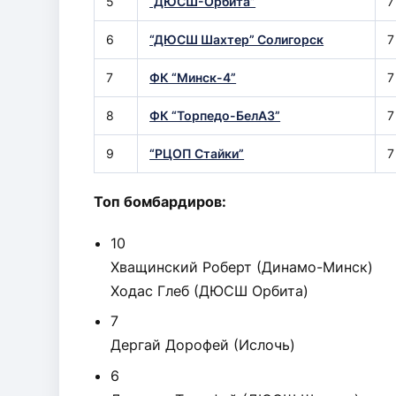
5
“ДЮСШ-Орбита”
7
6
“ДЮСШ Шахтер” Солигорск
7
7
ФК “Минск-4”
7
8
ФК “Торпедо-БелАЗ”
7
9
“РЦОП Стайки”
7
Топ бомбардиров:
10
Хващинский Роберт (Динамо-Минск)
Ходас Глеб (ДЮСШ Орбита)
7
Дергай Дорофей (Ислочь)
6