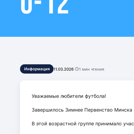
U-12
Контакты
11.03.2026
·
1 мин чтения
Информация
Уважаемые любители футбола!
Завершилось Зимнее Первенство Минска с
В этой возрастной группе принимало учас