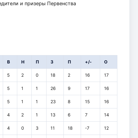
едители и призеры Первенства
В
Н
П
З
П
+/-
О
5
2
0
18
2
16
17
5
1
1
26
9
17
16
5
1
1
23
8
15
16
4
2
1
13
6
7
14
4
0
3
11
18
-7
12