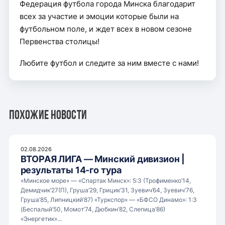
Федерация футбола города Минска благодарит
всех за участие и эмоции которые были на
футбольном поле, и ждет всех в новом сезоне
Первенства столицы!
Любите футбол и следите за ним вместе с нами!
Похожие новости
02.08.2026
ВТОРАЯ ЛИГА — Минский дивизион |
результаты 14-го тура
«Минское море» — «Спартак Минск»: 5:3 (Трофименко’14,
Демидчик’27(П), Груша’29, Грицик’31, Зуевич’64, Зуевич’76,
Груша’85, Липницкий’87) «Туркспор» — «БФСО Динамо»: 1:3
(Беспалый’50, Момот’74, Дюбкин’82, Слепица’86)
«Энергетик»...