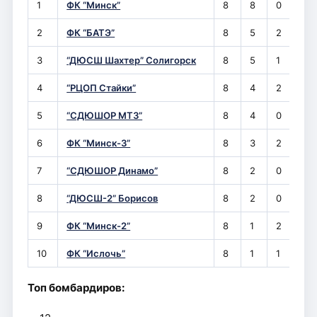
1
ФК “Минск”
8
8
0
0
2
ФК “БАТЭ”
8
5
2
1
3
“ДЮСШ Шахтер” Солигорск
8
5
1
2
4
“РЦОП Стайки”
8
4
2
2
5
“СДЮШОР МТЗ”
8
4
0
4
6
ФК “Минск-3”
8
3
2
3
7
“СДЮШОР Динамо”
8
2
0
6
8
“ДЮСШ-2” Борисов
8
2
0
6
9
ФК “Минск-2”
8
1
2
5
10
ФК “Ислочь”
8
1
1
6
Топ бомбардиров: