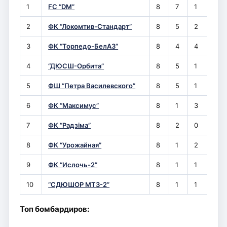
1
FC “DM”
8
7
1
0
2
ФК “Локомтив-Стандарт”
8
5
2
1
3
ФК “Торпедо-БелАЗ”
8
4
4
0
4
“ДЮСШ-Орбита”
8
5
1
2
5
ФШ “Петра Василевского”
8
5
1
2
6
ФК “Максимус”
8
1
3
4
7
ФК “Радзiма”
8
2
0
6
8
ФК “Урожайная”
8
1
2
5
9
ФК “Ислочь-2”
8
1
1
6
10
“СДЮШОР МТЗ-2”
8
1
1
6
Топ бомбардиров: