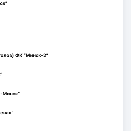
ск”
голов) ФК “Минск-2”
”
о-Минск”
сенал”