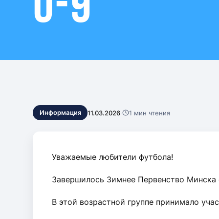
U-9
Контакты
11.03.2026
·
1 мин чтения
Информация
Уважаемые любители футбола!
Завершилось Зимнее Первенство Минска с
В этой возрастной группе принимало участ