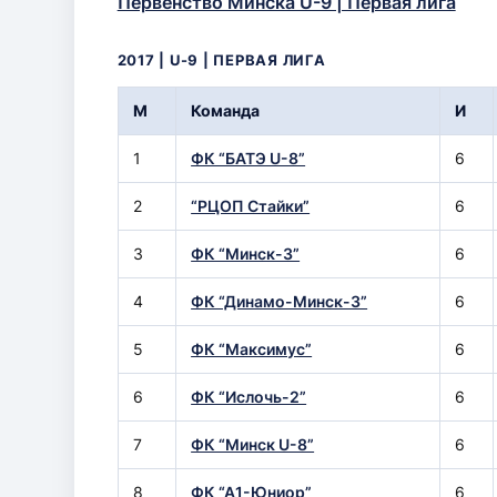
Первенство Минска U-9 | Первая лига
2017 | U-9 | ПЕРВАЯ ЛИГА
М
Команда
И
1
ФК “БАТЭ U-8”
6
2
“РЦОП Стайки”
6
3
ФК “Минск-3”
6
4
ФК “Динамо-Минск-3”
6
5
ФК “Максимус”
6
6
ФК “Ислочь-2”
6
7
ФК “Минск U-8”
6
8
ФК “А1-Юниор”
6