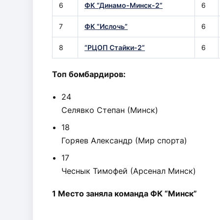
6
ФК “Динамо-Минск-2”
6
7
ФК “Ислочь”
6
8
“РЦОП Стайки-2”
6
Топ бомбардиров:
24
Селявко Степан (Минск)
18
Горяев Александр (Мир спорта)
17
Чеснык Тимофей (Арсенал Минск)
1 Место заняла команда ФК “Минск”