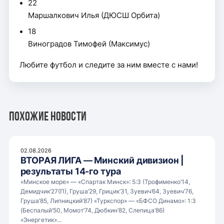
22
Маршалкович Илья (ДЮСШ Орбита)
18
Виноградов Тимофей (Максимус)
Любите футбол и следите за ним вместе с нами!
Похожие новости
02.08.2026
ВТОРАЯ ЛИГА — Минский дивизион |
результаты 14-го тура
«Минское море» — «Спартак Минск»: 5:3 (Трофименко’14,
Демидчик’27(П), Груша’29, Грицик’31, Зуевич’64, Зуевич’76,
Груша’85, Липницкий’87) «Туркспор» — «БФСО Динамо»: 1:3
(Беспалый’50, Момот’74, Дюбкин’82, Слепица’86)
«Энергетик»...