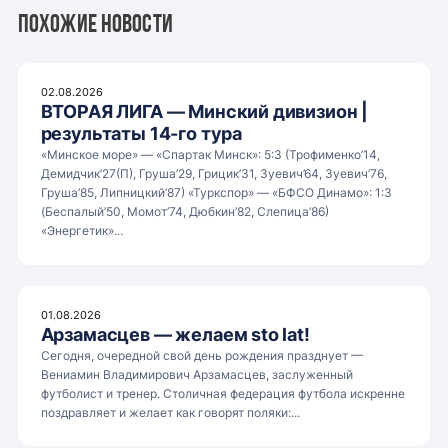
Похожие новости
02.08.2026
ВТОРАЯ ЛИГА — Минский дивизион |
результаты 14-го тура
«Минское море» — «Спартак Минск»: 5:3 (Трофименко’14,
Демидчик’27(П), Груша’29, Грицик’31, Зуевич’64, Зуевич’76,
Груша’85, Липницкий’87) «Туркспор» — «БФСО Динамо»: 1:3
(Беспалый’50, Момот’74, Дюбкин’82, Слепица’86)
«Энергетик»...
01.08.2026
Арзамасцев — желаем sto lat!
Сегодня, очередной свой день рождения празднует —
Вениамин Владимирович Арзамасцев, заслуженный
футболист и тренер. Столичная федерация футбола искренне
поздравляет и желает как говорят поляки:...