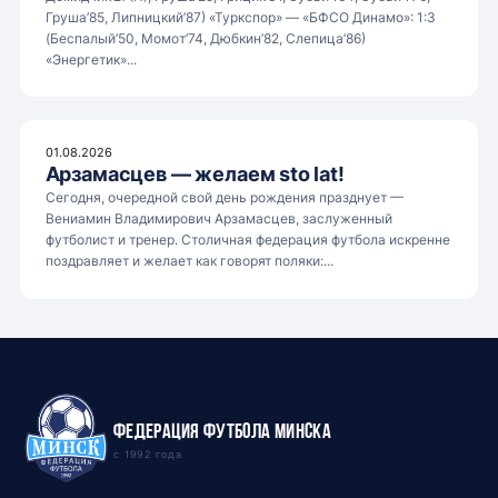
Груша’85, Липницкий’87) «Туркспор» — «БФСО Динамо»: 1:3
(Беспалый’50, Момот’74, Дюбкин’82, Слепица’86)
«Энергетик»...
01.08.2026
Арзамасцев — желаем sto lat!
Сегодня, очередной свой день рождения празднует —
Вениамин Владимирович Арзамасцев, заслуженный
футболист и тренер. Столичная федерация футбола искренне
поздравляет и желает как говорят поляки:...
Федерация футбола Минска
с 1992 года