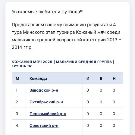
Уважаемые любители футбола!!!
Представляем вашему вниманию результаты 4
тура Минского этап турнира Кожаный мяч среди
мальчиков средней возрастной категории 2013 –
2014 гг.р.
КОЖАНЫЙ МЯЧ 2025 | МАЛЬЧИКИ СРЕДНЯЯ ГРУППА |
ГРУППА “А”
М
Команда
И
В
Н
П
1
Заводской р-н
0
0
0
0
2
Октябрьский р-н
0
0
0
0
3
Первомайский р-н
0
0
0
0
4
Советский р-н
0
0
0
0