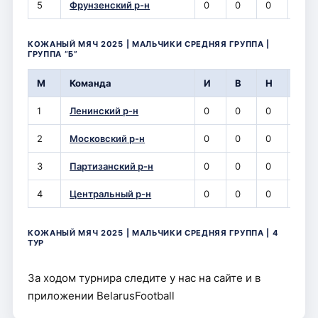
5
Фрунзенский р-н
0
0
0
0
КОЖАНЫЙ МЯЧ 2025 | МАЛЬЧИКИ СРЕДНЯЯ ГРУППА |
ГРУППА “Б”
М
Команда
И
В
Н
П
1
Ленинский р-н
0
0
0
0
2
Московский р-н
0
0
0
0
3
Партизанский р-н
0
0
0
0
4
Центральный р-н
0
0
0
0
КОЖАНЫЙ МЯЧ 2025 | МАЛЬЧИКИ СРЕДНЯЯ ГРУППА | 4
ТУР
За ходом турнира следите у нас на сайте и в
приложении BelarusFootball