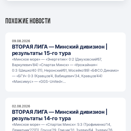
Похожие новости
09.08.2026
ВТОРАЯ ЛИГА — Минский дивизион |
результаты 15-го тура
«Минское море» — «Энергетик»: 0:2 (Дмуховский’67,
Варкулевич’84) «Спартак Минск» — «Урожайная»:
0:3 (Шишко’40 (П), Неронский’61, Мосейко’89) «БФСО Динамо»
— «БГУ»: 0:3 (Кравцов’4, Вабищевич’34, Кравцов’44)
«Максимус» — «GGS-United»:...
02.08.2026
ВТОРАЯ ЛИГА — Минский дивизион |
результаты 14-го тура
«Минское море» — «Спартак Минск»: 5:3 (Трофименко’14,
Демидчик’27(П), Груша’29, Грицик’31, Зуевич’64, Зуевич’76,