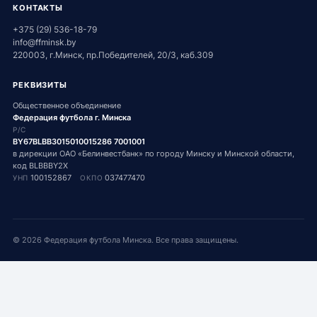
КОНТАКТЫ
+375 (29) 536-18-79
info@ffminsk.by
220003, г.Минск, пр.Победителей, 20/3, каб.309
РЕКВИЗИТЫ
Общественное объединение
Федерация футбола г. Минска
Р/С
BY67BLBB3015010015286 7001001
в дирекции ОАО «Белинвестбанк» по городу Минску и Минской области,
код BLBBBY2X
100152867
037477470
УНП
ОКПО
©
2026
Федерация футбола Минска. Все права защищены.