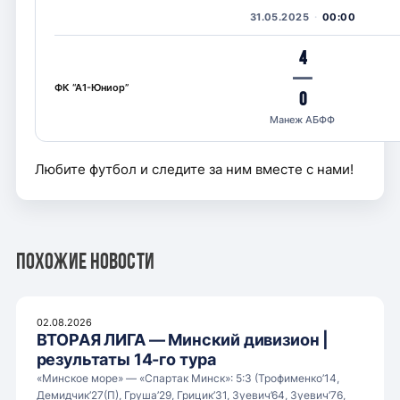
31.05.2025
00:00
4
—
ФК “А1-Юниор”
0
Манеж АБФФ
Любите футбол и следите за ним вместе с нами!
Похожие новости
02.08.2026
ВТОРАЯ ЛИГА — Минский дивизион |
результаты 14-го тура
«Минское море» — «Спартак Минск»: 5:3 (Трофименко’14,
Демидчик’27(П), Груша’29, Грицик’31, Зуевич’64, Зуевич’76,