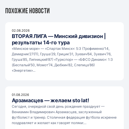
Похожие новости
02.08.2026
ВТОРАЯ ЛИГА — Минский дивизион |
результаты 14-го тура
«Минское море» — «Спартак Минск»: 5:3 (Трофименко’14,
Демидчик’27(П), Груша’29, Грицик’31, Зуевич’64, Зуевич’76,
Груша’85, Липницкий’87) «Туркспор» — «БФСО Динамо»: 1:3
(Беспалый’50, Момот’74, Дюбкин’82, Слепица’86)
«Энергетик»...
01.08.2026
Арзамасцев — желаем sto lat!
Сегодня, очередной свой день рождения празднует —
Вениамин Владимирович Арзамасцев, заслуженный
футболист и тренер. Столичная федерация футбола искренне
поздравляет и желает как говорят поляки:...