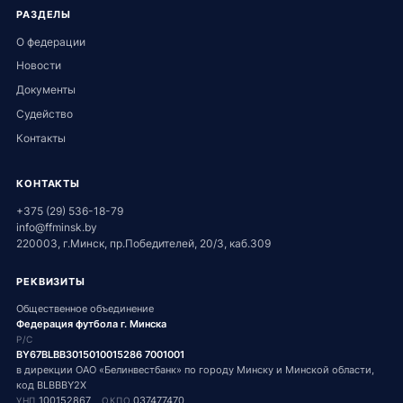
РАЗДЕЛЫ
О федерации
Новости
Документы
Судейство
Контакты
КОНТАКТЫ
+375 (29) 536-18-79
info@ffminsk.by
220003, г.Минск, пр.Победителей, 20/3, каб.309
РЕКВИЗИТЫ
Общественное объединение
Федерация футбола г. Минска
Р/С
BY67BLBB3015010015286 7001001
в дирекции ОАО «Белинвестбанк» по городу Минску и Минской области,
код BLBBBY2X
100152867
037477470
УНП
ОКПО