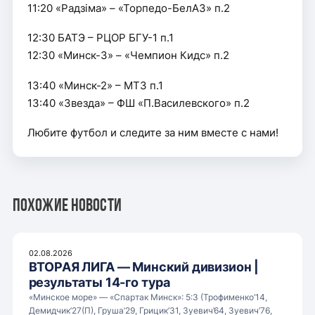
11:20 «Радзiма» – «Торпедо-БелАЗ» п.2
12:30 БАТЭ – РЦОР БГУ-1 п.1
12:30 «Минск-3» – «Чемпион Кидс» п.2
13:40 «Минск-2» – МТЗ п.1
13:40 «Звезда» – ФШ «П.Василевского» п.2
Любите футбол и следите за ним вместе с нами!
Похожие новости
02.08.2026
ВТОРАЯ ЛИГА — Минский дивизион |
результаты 14-го тура
«Минское море» — «Спартак Минск»: 5:3 (Трофименко’14,
Демидчик’27(П), Груша’29, Грицик’31, Зуевич’64, Зуевич’76,