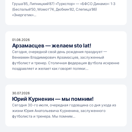
Груша’85, Липницкий’87) «Туркспор» — «БФСО Динамо»: 1:3
(Беспалый’50, Момот’74, Дюбкин’82, Слепица’86)
«Энергетик»...
01.08.2026
Арзамасцев — желаем sto lat!
Сегодня, очередной свой день рождения празднует —
Вениамин Владимирович Арзамасцев, заслуженный
футболист и тренер. Столичная федерация футбола искренне
поздравляет и желает как говорят поляки:...
30.07.2026
Юрий Курненин — мы помним!
Сегодня 30-го июля, очередная годовщина со дня ухода из
жизни Юрия Анатольевича Курненина, заслуженного
футболиста и тренера. Мы помним…