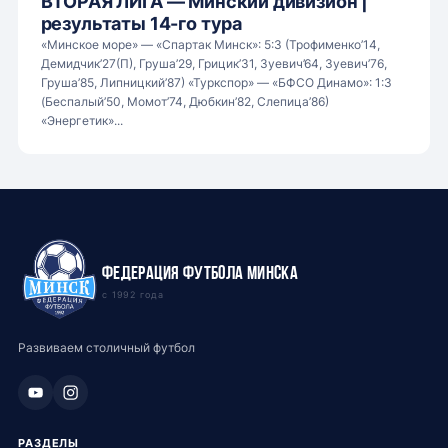
ВТОРАЯ ЛИГА — Минский дивизион |
результаты 14-го тура
«Минское море» — «Спартак Минск»: 5:3 (Трофименко’14,
Демидчик’27(П), Груша’29, Грицик’31, Зуевич’64, Зуевич’76,
Груша’85, Липницкий’87) «Туркспор» — «БФСО Динамо»: 1:3
(Беспалый’50, Момот’74, Дюбкин’82, Слепица’86)
«Энергетик»...
Федерация футбола Минска
с 1992 года
Развиваем столичный футбол
РАЗДЕЛЫ