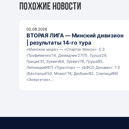
Похожие новости
02.08.2026
ВТОРАЯ ЛИГА — Минский дивизион
| результаты 14-го тура
«Минское море» — «Спартак Минск»: 5:3
(Трофименко’14, Демидчик’27(П), Груша’29,
Грицик’31, Зуевич’64, Зуевич’76, Груша’85,
Липницкий’87) «Туркспор» — «БФСО Динамо»: 1:3
(Беспалый’50, Момот’74, Дюбкин’82, Слепица’86)
«Энергетик»...