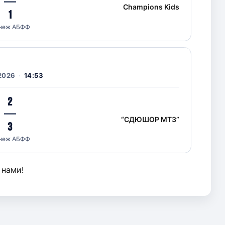
—
Champions Kids
1
неж АБФФ
2026
14:53
2
—
“СДЮШОР МТЗ”
3
неж АБФФ
 нами!