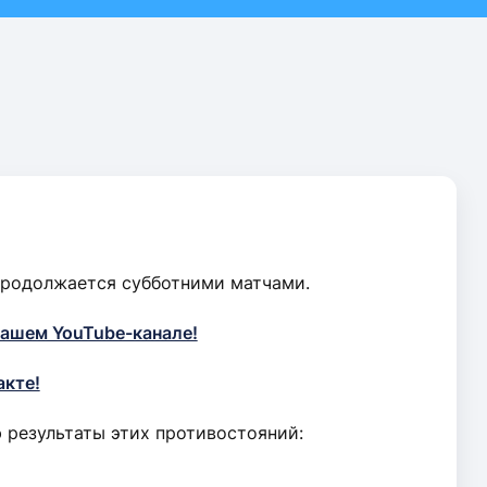
продолжается субботними матчами.
нашем YouTube-канале!
акте!
результаты этих противостояний: