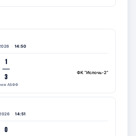
2026
14:50
1
—
ФК “Ислочь-2”
3
неж АБФФ
.2026
14:51
0