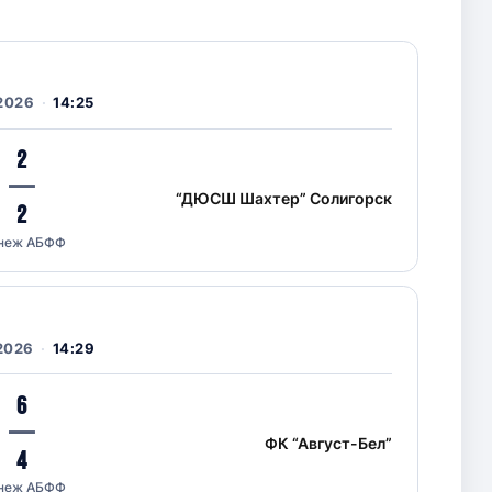
2026
14:25
2
—
“ДЮСШ Шахтер” Солигорск
2
неж АБФФ
2026
14:29
6
—
ФК “Август-Бел”
4
неж АБФФ