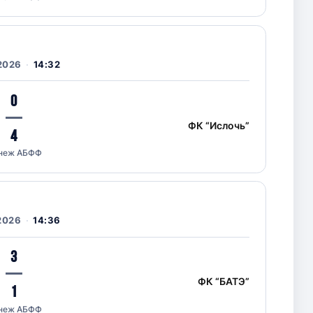
2026
14:32
0
—
ФК “Ислочь”
4
неж АБФФ
2026
14:36
3
—
ФК “БАТЭ”
1
неж АБФФ